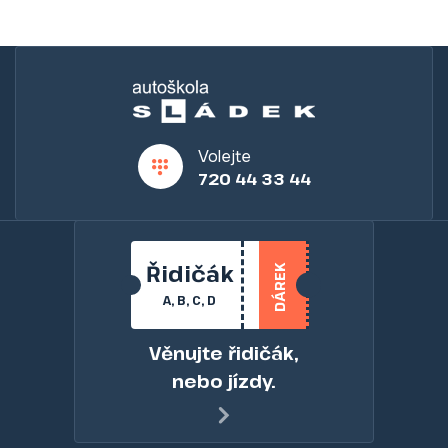
Volejte
720 44 33 44
Řidičák
DÁREK
A, B, C, D
Věnujte řidičák,
nebo jízdy.