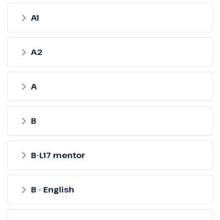
A1
A2
A
B
B-L17 mentor
B - English