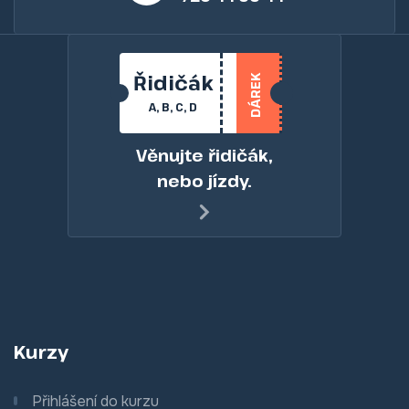
Řidičák
DÁREK
A, B, C, D
Věnujte řidičák,
nebo jízdy.
Kurzy
Přihlášení do kurzu