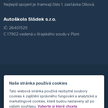
Nejlepší spojení je tramvají číslo 1, zastávka Olšová.
Autoškola Sládek s.r.o.
IČ: 26401525
C 17902 vedená u Krajského soudu v Plzni
Platební metody kromě hotovosti
Naše stránka používá cookies
Tato webová stránka používá nezbytné soubory
cookies k zajištění správného fungování a analytické a
marketingové cookies, které budou nastaveny až po
vašem souhlasu.
Vyberte si které chcete
Copyrights © 2026 Autoškola Sládek s.r.o. Vyrobila