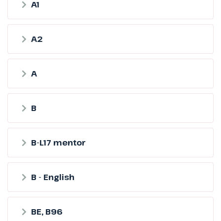
A1
A2
A
B
B-L17 mentor
B - English
BE, B96