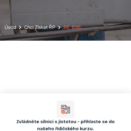
Úvod
Chci Získat ŘP
BE, B96
Zvládněte silnici s jistotou – přihlaste se do
našeho řidičského kurzu.