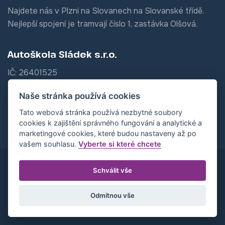
Najdete nás v Plzni na Slovanech na Slovanské třídě.
Nejlepší spojení je tramvají číslo 1, zastávka Olšová.
Autoškola Sládek s.r.o.
IČ: 26401525
C 17902 vedená u Krajského soudu v Plzni
Naše stránka používá cookies
Tato webová stránka používá nezbytné soubory
cookies k zajištění správného fungování a analytické a
marketingové cookies, které budou nastaveny až po
vašem souhlasu.
Vyberte si které chcete
Schválit vše
Platební metody kromě hotovosti
Odmítnou vše