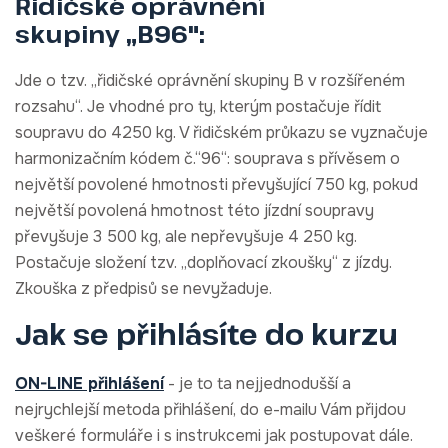
Řidičské oprávnění
skupiny „B96":
Jde o tzv. „řidičské oprávnění skupiny B v rozšířeném
rozsahu“. Je vhodné pro ty, kterým postačuje řídit
soupravu do 4250 kg. V řidičském průkazu se vyznačuje
harmonizačním kódem č.“96“: souprava s přívěsem o
největší povolené hmotnosti převyšující 750 kg, pokud
největší povolená hmotnost této jízdní soupravy
převyšuje 3 500 kg, ale nepřevyšuje 4 250 kg.
Postačuje složení tzv. „doplňovací zkoušky“ z jízdy.
Zkouška z předpisů se nevyžaduje.
Jak se přihlásíte do kurzu
ON-LINE přihlášení
- je to ta nejjednodušší a
nejrychlejší metoda přihlášení, do e-mailu Vám přijdou
veškeré formuláře i s instrukcemi jak postupovat dále.