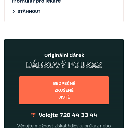
Fromulář pro lékaře
STÁHNOUT
Originální dárek
DÁRKOVÝ POUKAZ
BEZPEČNĚ
ZKUŠENĚ
JISTĚ
Volejte 720 44 33 44
Věnujte možnost získat řidičský průkaz nebo