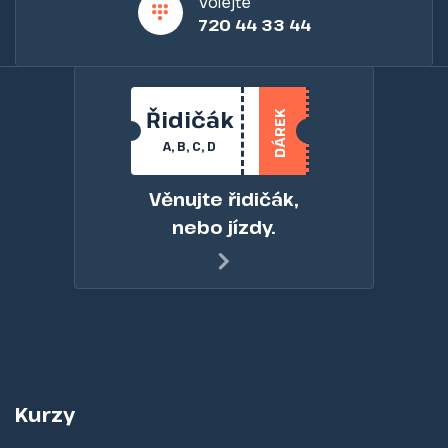
Volejte
720 44 33 44
Řidičák
DÁREK
A, B, C, D
Věnujte řidičák,
nebo jízdy.
Kurzy