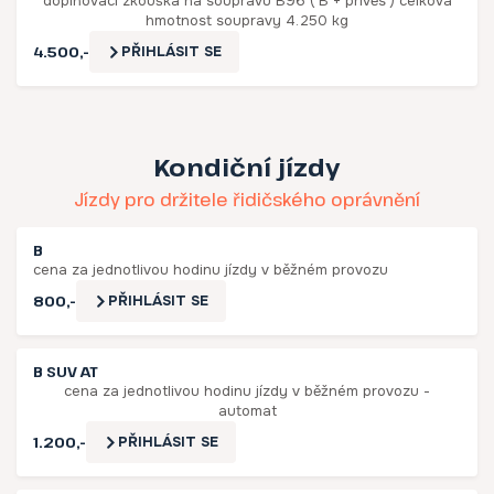
doplňovací zkouška na soupravu B96 ( B + přívěs ) celková
hmotnost soupravy 4.250 kg
4.500,-
PŘIHLÁSIT SE
Kondiční jízdy
Jízdy pro držitele řidičského oprávnění
B
cena za jednotlivou hodinu jízdy v běžném provozu
800,-
PŘIHLÁSIT SE
B SUV AT
cena za jednotlivou hodinu jízdy v běžném provozu -
automat
1.200,-
PŘIHLÁSIT SE