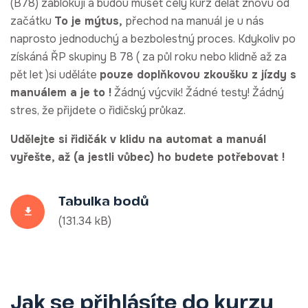
(B78) zablokují a budou muset celý kurz dělat znovu od
začátku
To je mýtus,
přechod na manuál je u nás
naprosto jednoduchý a bezbolestný proces. Kdykoliv po
získáná ŘP skupiny B 78 ( za půl roku nebo klidně až za
pět let )si uděláte
pouze doplňkovou zkoušku z jízdy s
manuálem a je to !
Žádný výcvik! Žádné testy! Žádný
stres, že přijdete o řidičský průkaz.
Udělejte si řidičák v klidu na automat a manuál
vyřešte, až (a jestli vůbec) ho budete potřebovat !
Tabulka bodů
(131.34 kB)
Jak se přihlásíte do kurzu