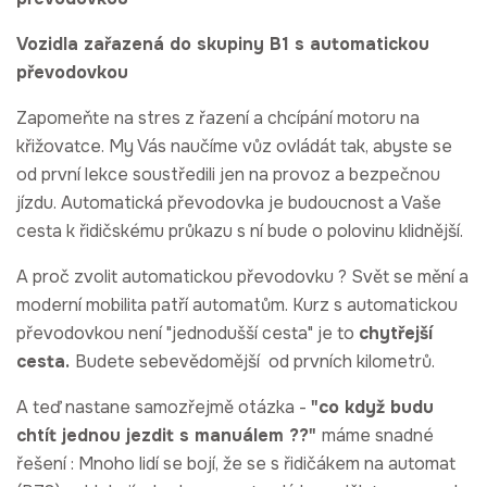
Vozidla zařazená do skupiny B1 s automatickou
převodovkou
Zapomeňte na stres z řazení a chcípání motoru na
křižovatce. My Vás naučíme vůz ovládát tak, abyste se
od první lekce soustředili jen na provoz a bezpečnou
jízdu. Automatická převodovka je budoucnost a Vaše
cesta k řidičskému průkazu s ní bude o polovinu klidnější.
A proč zvolit automatickou převodovku ? Svět se mění a
moderní mobilita patří automatům. Kurz s automatickou
převodovkou není "jednodušší cesta" je to
chytřejší
cesta.
Budete sebevědomější od prvních kilometrů.
A teď nastane samozřejmě otázka -
"co když budu
chtít jednou jezdit s manuálem ??"
máme snadné
řešení : Mnoho lidí se bojí, že se s řidičákem na automat