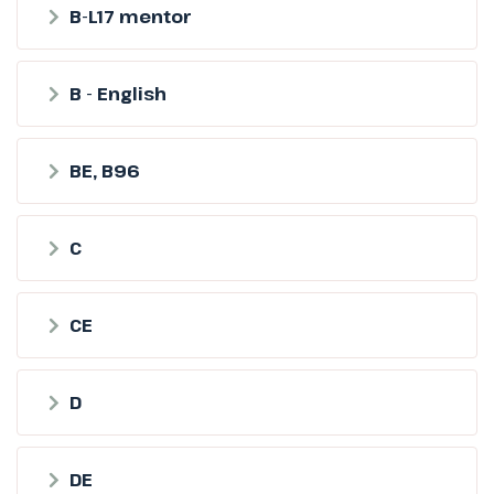
B-L17 mentor
B - English
BE, B96
C
CE
D
DE