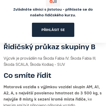
Zvládněte silnici s jistotou – přihlaste se do
našeho řidičského kurzu.
PŘIHLÁSIT SE
Řidičský průkaz skupiny B
Výcvik je prováděn na Škoda Fabia IV, Škoda Fabia III,
Škoda SCALA, Škoda Kodiaq - SUV
Co smíte řídit
Motorová vozidla s výjimkou vozidel skupin AM, A1,
A2, A, s největší povolenou hmotnost do 3 500 kg, s
nejvýše 8 místy k sezení kromě místa řidiče,
ke
kterým smí být připojeno přípojné vozidlo