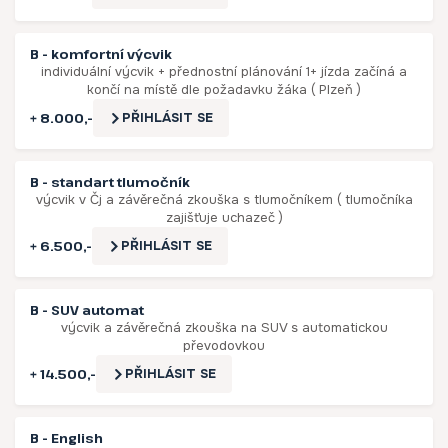
B - komfortní výcvik
individuální výcvik + přednostní plánování 1+ jízda začíná a
končí na místě dle požadavku žáka ( Plzeň )
+ 8.000,-
PŘIHLÁSIT SE
B - standart tlumočník
výcvik v Čj a závěrečná zkouška s tlumočníkem ( tlumočníka
zajišťuje uchazeč )
+ 6.500,-
PŘIHLÁSIT SE
B - SUV automat
výcvik a závěrečná zkouška na SUV s automatickou
převodovkou
+ 14.500,-
PŘIHLÁSIT SE
B - English