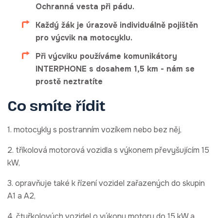
Ochranná vesta při pádu.
Každý žák je úrazově individuálně pojištěn
pro výcvik na motocyklu.
Při výcviku používáme komunikátory
INTERPHONE s dosahem 1,5 km - nám se
prostě neztratíte
Co smíte řídit
1. motocykly s postranním vozíkem nebo bez něj,
2. tříkolová motorová vozidla s výkonem převyšujícím 15
kW,
3. opravňuje také k řízení vozidel zařazených do skupin
A1 a A2,
4. čtyřkolových vozidel o výkonu motoru do 15 kW a