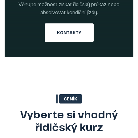
Věnujte možnost získat řidičský průkaz nebo
absolvovat kondiční jízdy.
KONTAKTY
CENÍK
Vyberte si vhodný
řidičský kurz