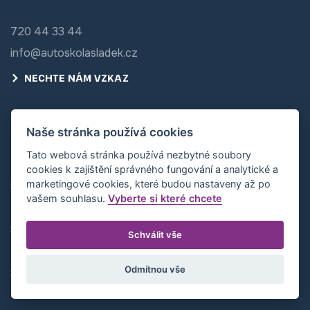
720 44 33 44
info@autoskolasladek.cz
NECHTE NÁM VZKAZ
FACEBOOK
Naše stránka používá cookies
YOUTUBE
Tato webová stránka používá nezbytné soubory
Pondělí a středa
cookies k zajištění správného fungování a analytické a
marketingové cookies, které budou nastaveny až po
8.00 - 17.00
vašem souhlasu.
Vyberte si které chcete
Úterý a čtvrtek
8.00 - 16.00
Schválit vše
Pátek
Odmítnou vše
8.00 - 12.00