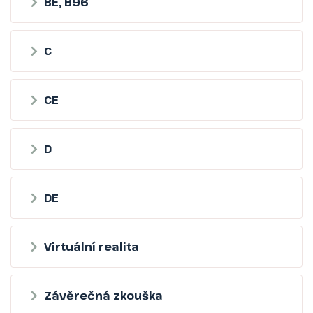
BE, B96
C
CE
D
DE
Virtuální realita
Závěrečná zkouška