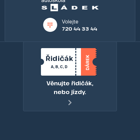
Volejte
720 44 33 44
Řidičák
DÁREK
A, B, C, D
Věnujte řidičák,
nebo jízdy.