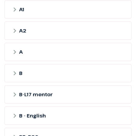
A1
A2
A
B
B-L17 mentor
B - English